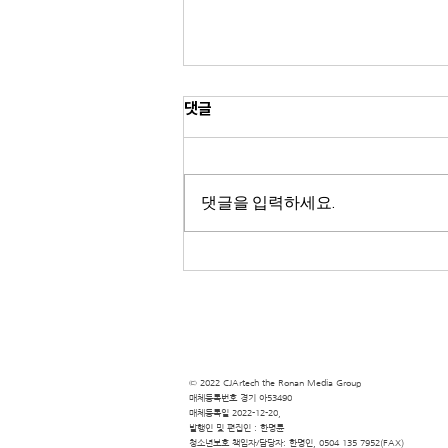
댓글
댓글을 입력하세요.
‘BMW 레이디스 챔피언십
2026’, 얼리버드 티켓 판매 개시
최대 30% 할인
© 2022 CJArtech the Ronan Media Group
​매체등록번호 경기 아53490
​매체등록일 2022-12-20,
​발행인 및 편집인 : 한명륜
청소년보호 책임자/담당자: 한명인, 0504 135 7952(FAX)