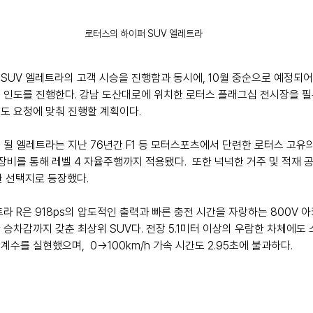
로터스의 하이퍼 SUV 엘레트라
SUV 엘레트라의 고객 시승을 진행함과 동시에, 10월 중순으로 예정되어
 인도를 진행한다. 강남 도산대로에 위치한 로터스 플래그십 전시장을 필
도 요청에 맞춰 진행할 계획이다.
 될 엘레트라는 지난 76년간 F1 등 모터스포츠에서 단련한 로터스 고유의
단 장비를 통해 레벨 4 자율주행까지 적용됐다.  또한 넉넉한 거주 및 적재 
한 선택지로 등장했다.
라 R은 918ps의 압도적인 출력과 빠른 충전 시간을 자랑하는 800V 
승차감까지 갖춘 최상위 SUV다. 전장 5.1미터 이상의 우람한 차체에도
저항계수를 실현했으며,  0→100km/h 가속 시간도 2.95초에 불과하다.