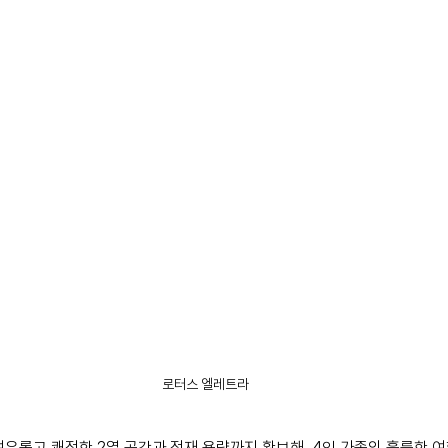
로터스 엘레트라
여유롭고 쾌적한 2열 공간과 적재 용량까지 확보해, 4인 가족의 훌륭한 