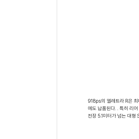
918ps의 엘레트라 R은 최
에도 납품된다. . 특히 리
전장 5.1미터가 넘는 대형