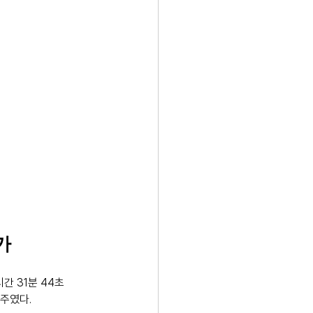
가
간 31분 44초 
독주였다.