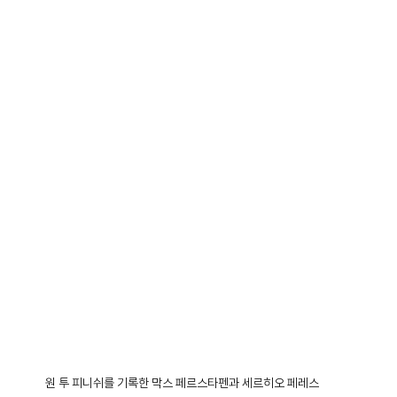
원 투 피니쉬를 기록한 막스 페르스타펜과 세르히오 페레스