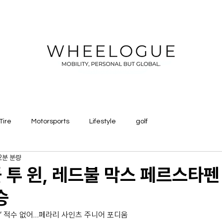
Tire
Motorsports
Lifestyle
golf
2분 분량
 투 윈, 레드불 막스 페르스타펜 
승
다” 적수 없어…페라리 사인츠 주니어 포디움