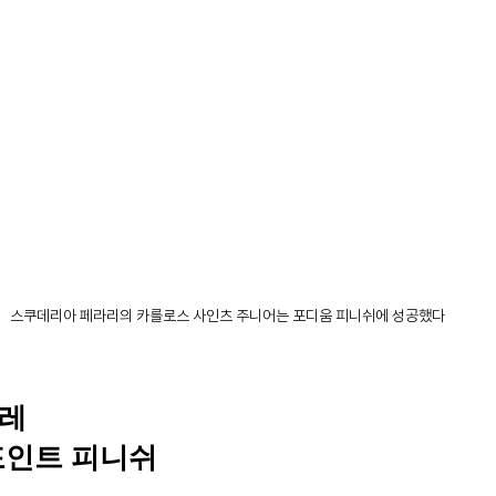
스쿠데리아 페라리의 카를로스 사인츠 주니어는 포디움 피니쉬에 성공했다
치레
포인트 피니쉬