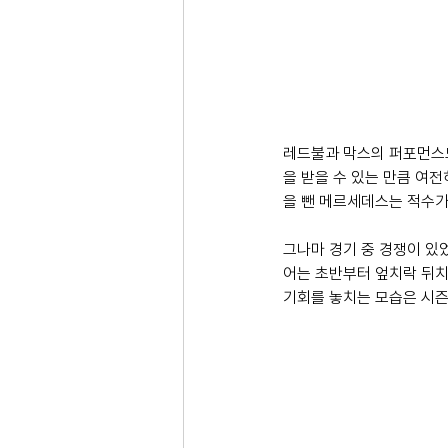
레드불과 막스의 퍼포먼스도
을 받을 수 있는 만큼 여전
을 뺀 메르세데스는 적수가 
그나마 경기 중 경쟁이 있
어는 초반부터 엎치락 뒤치
기회를 놓치는 모습은 시즌