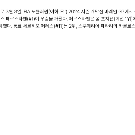
3월 3일, FIA 포뮬러원(이하 ‘F1’) 2024 시즌 개막전 바레인 GP에
스 페르스타펜(#1)이 우승을 거뒀다. 페르스타펜은 폴 포지션(예선 1위
작했다. 동료 세르히오 페레스(#11)는 2위, 스쿠데리아 페라리의 카를로