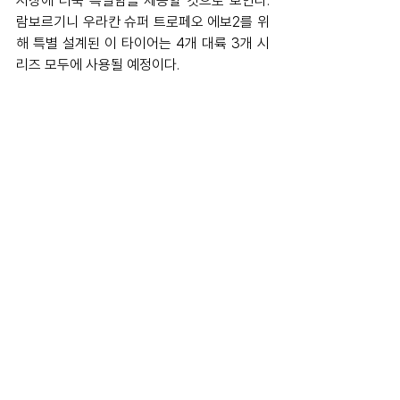
시장에 더욱 특별함을 제공할 것으로 보인다. 
람보르기니 우라칸 슈퍼 트로페오 에보2를 위
해 특별 설계된 이 타이어는 4개 대륙 3개 시
리즈 모두에 사용될 예정이다. 
motorsports
lamborghini
race
람보르기니
lamborghinisupertrofeo
람보르기니슈퍼트로페오
람보르기니서울
News