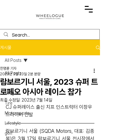
게시물
All Posts
한명륜 기자
All Posts
2023년 3월 23일
2분 분량
람보르기니 서울, 2023 슈퍼 트
News
로페오 아시아 레이스 참가
Feature
최종 수정일:
2023년 7월 14일
Tire
CJ 슈퍼레이스 출신 치프 인스트럭터 이창우 
Motorsports
드라이버 선발
Lifestyle
람보르기니 서울 (SQDA Motors, 대표: 김종
golf
복)은 3월 17일 람보르기니 서울 전시장에서 