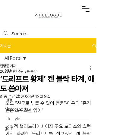
게시물
All Posts
한명륜 기자
All Posts
2023년 1월 4일
3분 분량
‘드리프트 황제’ 켄 블락 타계, 애
News
도 쏟아져
Feature
최종 수정일:
2023년 12월 9일
Tire
포드 “친구로 부를 수 있어 행운”∙아우디 “존경
Motorsports
받는 스포츠맨 잃어”
Lifestyle
전설적 랠리드라이버이자 주요 모터쇼의 쇼런
golf
에서 화려한 드리프트를 선보였던 켄 블락