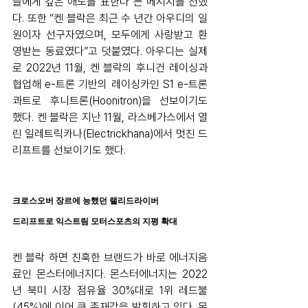
들에게 깊은 애도를 표한다”는 메시지를 전했
다. 또한 “켄 블락은 최근 수 년간 아우디의 일
원이자 선구자였으며, 모두에게 사랑받고 환
영받는 동료였다”고 덧붙였다. 아우디는 실제
로 2022년 11월, 켄 블락의 후니건 레이싱과 
협업해 e-트론 기반의 레이싱카인 S1 e-트론 
콰트로 후니트론(Hoonitron)을 선보이기도 
했다. 켄 블락은 지난 11월, 라스베가스에서 열
린 일레트릭카나(Electrickhana)에서 멋진 드
리프트를 선보이기도 했다. 
크로스오버 장르에 능했던 랠리드라이버
드리프트로 익스트림 모터스포츠의 지평 확대
켄 블락 하면 친훅한 브랜드가 바로 에너지음
료인 몬스터에너지다. 몬스터에너지는 2022
년 북미 시장 점유율 30%대로 1위 레드불
(45%)에 이어 큰 존재감을 발휘하고 있다. 몬