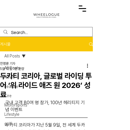
게시물
All Posts
한명륜 기자
All Posts
5월 12일
1분 분량
두카티 코리아, 글로벌 라이딩 투
News
어 ‘위 라이드 애즈 원 2026’ 성
Feature
료
Tire
국내 고객 80여 명 참가, 100년 헤리티지 기
Motorsports
념 이벤트
Lifestyle
golf
두카티 코리아가 지난 5월 9일, 전 세계 두카