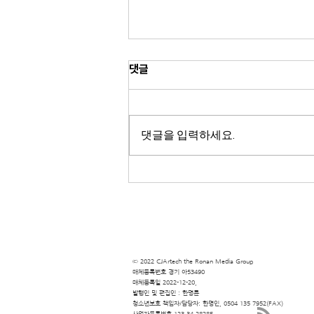
댓글
댓글을 입력하세요.
인디고 레이싱, 방송인 서동주, 레
이서 권봄이 등 여성 인플루언서 4
인과 함께 달린다
© 2022 CJArtech the Ronan Media Group
​매체등록번호 경기 아53490
​매체등록일 2022-12-20,
​발행인 및 편집인 : 한명륜
청소년보호 책임자/담당자: 한명인, 0504 135 7952(FAX)