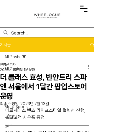
게시물
All Posts
한명륜 기자
All Posts
2023년 1월 5일
1분 분량
더 클래스 효성, 반얀트리 스파
News
앤 서울에서 1달간 팝업스토어
Feature
운영
Tire
최종 수정일:
2023년 7월 13일
Motorsports
메르세데스 벤츠 라이프스타일 컬렉션 진행, 
Lifestyle
출고고객 사은품 증정
golf