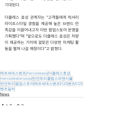
기대된다.
더클래스 효성 관계자는 “고객들에게 럭셔리 
라이프스타일 경험을 제공해 높은 브랜드 만
족감을 이끌어내고자 이번 팝업스토어 운영을 
기획했다”며 “앞으로도 더클래스 효성은 차량
이 제공하는 가치에 걸맞은 다양한 마케팅 활
동을 펼쳐 나갈 예정이다”고 밝혔다.
메르세데스벤츠
mercedeseq
더클래스효성
mercedesbenzeqs
반얀트리클럽스파앤서울
반얀트리
팝업스토어
메르세데스벤츠EQS
벤츠EQS
벤츠딜러
News