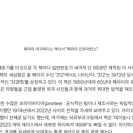
페라리 내구레이스 역사서 "페라리 인듀어런스"
호가를 타깃으로 각 책마다 일련번호가 새겨져 단 99권만 제작된 이 서적
책의 세심함은 총 페이지 수인 ‘312’에서도 나타난다. ‘312’는 1972년 
인 ‘312PB’를 상징하고 있다. 이 책은 1950년대와 60년대 페라리의 
끈 차량들을 근접 촬영한 희귀 사진들과 함께 과거의 위대한 업적을 재조
 수많은 프라이바티어(priviteer : 공식적인 팀이나 제조사와는 독립
지했던 1974년에서 2022년 사이의 전적을 자세히 보여주고 있다. 아이
한 챕터 전체로 담기도 했는데, 여기에는 뉘르부르크링에서 찍은 ‘데이토나 S
 2023 개막 레이스에서 데뷔한 하이퍼카 ‘499P’도 빠질 수 없다. 마지막
 결과를 자세하게 보여주는 통계 섹션으로 책은 끝을 맺는다. 