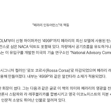
"페라리 인듀어런스"의 책등
40LM’부터 신형 하이퍼카인 ‘499P’까지 페라리의 최신 모델에 사용된
레퍼런스로 삼은 NACA 덕트도 포함돼 있다. 차량에서 공기흐름을 유도하거
 이 유입구를 개발한 미국의 기술 연구소인 “National Advisory Commet
그니처 컬러인 ‘로쏘 코르사(Rossa Corsa)’로 마감되었으며 페라리
해 만들어졌다. 내부는 ‘499P’와 같은 알칸타라 소재가 적용되었다.
 회장이 썼다. 그는 다음과 같은 글로 이 책의 의미와 페라리의 영광을 전
언론사 스탐파와 라 레푸블리카를 합병시키고 영국 이코노미스트의 지분 4
 인문적 소양도 뛰어난 인물로 알려져 있다. 