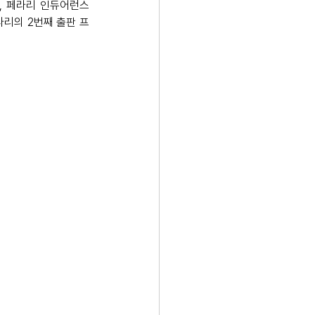
, 페라리 인듀어런스
 페라리의 2번째 출판 프