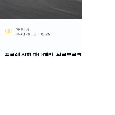
한명륜 기자
2024년 7월 16일
1분 분량
News
포르쉐 신형 파나메라, 뉘르부르크
링 노르트슐라이페 7분 24.17초 주
파
포르쉐가 지난 5일, 신형 파나메라 시리즈의 최상위 내연기관 및 플러그
인 하이브리드 모델로 뉘르부르크링 노르트슐라이페 서킷을 7분 24.17
초만에 주파했다.