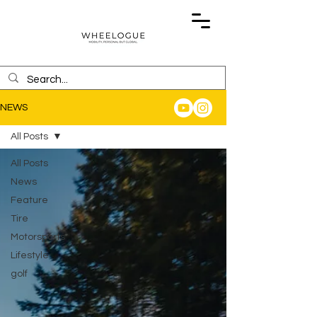
NEWS
All Posts
All Posts
News
Feature
Tire
Motorsports
Lifestyle
golf