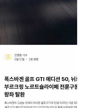
한명륜 기자
5월 12일
2분 분량
News
폭스바겐 골프 GTI 에디션 50, 뉘르
부르크링 노르트슐라이페 전륜구동
왕좌 탈환