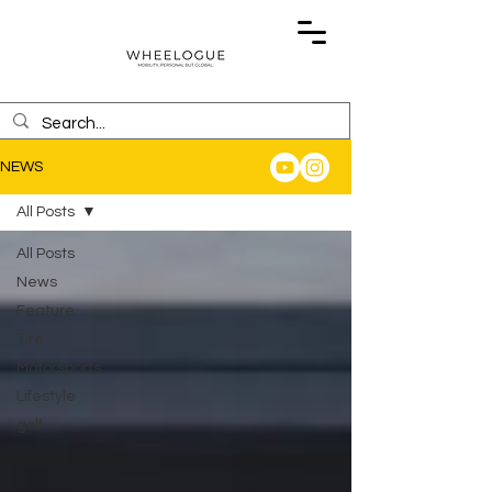
NEWS
All Posts
All Posts
News
Feature
Tire
Motorsports
Lifestyle
golf