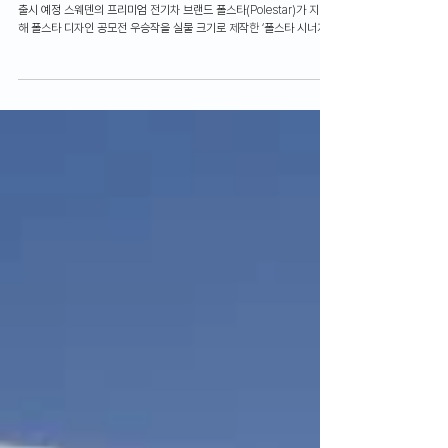
모터쇼 기간 중 폴스타 뮌헨 스페이스에서 전시, 마텔과 협업 다이캐스트
출시 예정 스웨덴의 프리미엄 전기차 브랜드 폴스타(Polestar)가 지난
해 폴스타 디자인 공모전 우승작을 실물 크기로 제작한 ‘폴스타 시너지
(Polestar Synergy)’를 공개하고 2023 뮌헨 오토쇼(IAA 2023) 기간
동안 폴스타 뮌헨 스페이스(Polestar Space in Munich)에서 전시한
다. 이와 더불어 폴스타는 세계적인 장난감 기업 마텔의 브랜드 핫 휠즈
(Mattelt’s Hot Wheels)와 협업을 공식화했다. 핫 휠즈는 내년 폴스타
디자인 공모전을 시작으로, 이후 폴스타의 양산 차량을 매치박스
(Matchbox) 버전의 다이캐스트 모델로 출시하는 등 협업을 확장할 예
정이다. 토마스 잉엔라트(Thomas Ingenlath) 폴스타 CEO는 수상자
들을 위한 축하의 메시지와 함께 "그들의 비전과 폴스타 디자인 팀의 협
업을 통해 정말 멋진 자동차를 탄생