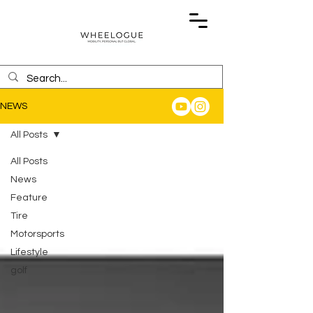
NEWS
All Posts
All Posts
News
Feature
Tire
Motorsports
Lifestyle
golf