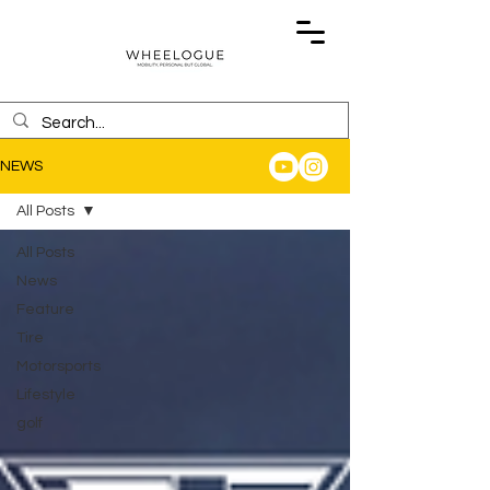
NEWS
All Posts
All Posts
News
Feature
Tire
Motorsports
Lifestyle
golf