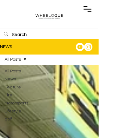
NEWS
All Posts
All Posts
News
Feature
Tire
Motorsports
Lifestyle
golf