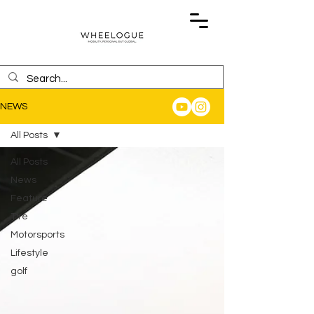
NEWS
All Posts
All Posts
News
Feature
Tire
Motorsports
Lifestyle
golf