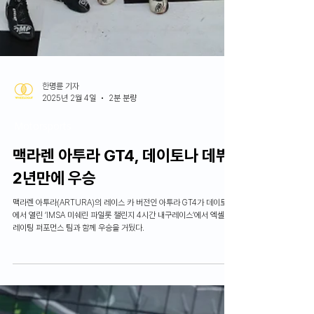
한명륜 기자
2025년 2월 4일
2분 분량
Motorsports
맥라렌 아투라 GT4, 데이토나 데뷔
2년만에 우승
맥라렌 아투라(ARTURA)의 레이스 카 버전인 아투라 GT4가 데이토나
에서 열린 ‘IMSA 미쉐린 파일롯 챌린지 4시간 내구레이스’에서 엑셀러
레이팅 퍼포먼스 팀과 함께 우승을 거뒀다.