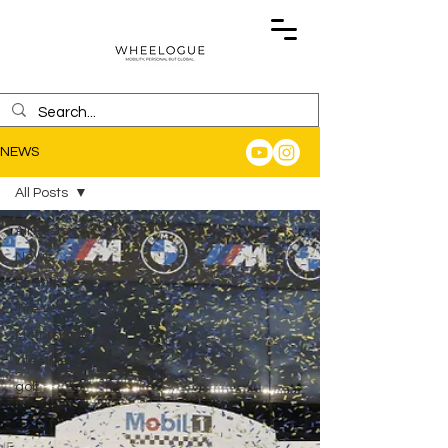
NEWS
All Posts
All Posts
News
Feature
Tire
Motorsports
Lifestyle
golf