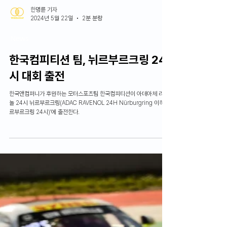
한명륜 기자
2024년 5월 22일
2분 분량
News
한국컴피티션 팀, 뉘르부르크링 24
시 대회 출전
한국앤컴퍼니가 후원하는 모터스포츠팀 한국컴피티션이 아데아체 라베
놀 24시 뉘르부르크링(ADAC RAVENOL 24H Nürburgring 이하 뉘
르부르크링 24시)’에 출전한다.