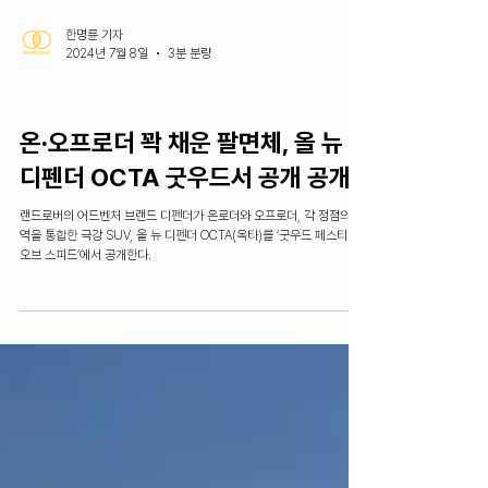
한명륜 기자
2024년 7월 8일
3분 분량
News
온∙오프로더 꽉 채운 팔면체, 올 뉴
디펜더 OCTA 굿우드서 공개 공개
랜드로버의 어드벤처 브랜드 디펜더가 온로더와 오프로더, 각 정점의 영
역을 통합한 극강 SUV, 올 뉴 디펜더 OCTA(옥타)를 ‘굿우드 페스티벌
오브 스피드’에서 공개한다.