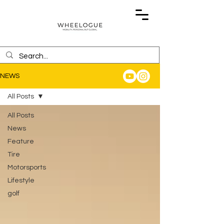
NEWS
All Posts
All Posts
News
Feature
Tire
Motorsports
Lifestyle
golf