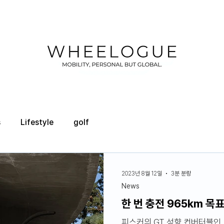
s
Lifestyle
golf
2023년 8월 12일
3분 분량
News
한 번 충전 965km 목
피스커의 GT 성향 컨버터블인 로닌