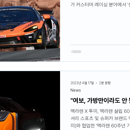
가 커스터머 레이싱 분야에서 
다. 버전인 아투라 GT4는 지난
(Oulton Park)에서 열린 ‘
서 놀라운 성과를 거뒀다. 아투
장 앞자리) 두 개를 차지한 것
권해 GT4 부분에서 최고임을 입
국 데이토나에서 열린 IMSA 미쉘린
Challenge) 레이스에서 화려
스의 첫 번째 레이스에서 GT
기력을 펼치며 첫 번째 폴 포
2023년 4월 17일
2분 분량
News
"여보, 가방만이라도 안 
맥라렌 X 투미, 맥라렌 설립 
셔리 스포츠 및 슈퍼카 브랜드 
미)와 협업한 ‘맥라렌 60주년 