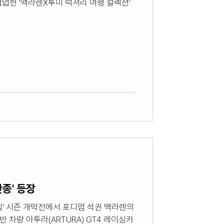
협업한 ‘맥라렌X투미 럭셔리 여행 컬렉션’
종' 등장
언십’ 시즌 개막전에서 포디엄 석권 맥라렌의
반 차량 아투라(ARTURA) GT4 레이싱카