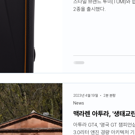
스타일 브랜드 투미(TUMI)와 
2종을 출시했다.
2023년 4월 19일
2분 분량
News
맥라렌 아투라, '생태교란
아투라 GT4, ‘영국 GT 챔피
3.0리터 엔진 경량 아키텍처 기