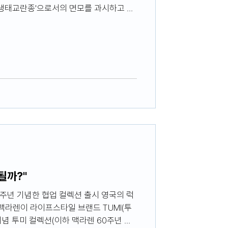
'생태교란종'으로서의 면모를 과시하고 있
 4월 8일부터 10일까지 영국 올튼 파크
영국 GT 챔피언십’ 시즌 개막전 주말 레이스에
라 GT4는 폴 포지션(본선 레이스에서 가
은 물론 두 번째 레이스에서는 포디엄을 석
증했다. 앞서 아투라 GT4는 올해 초 미
 파일럿 챌린지(IMSA Michelin Pilot
하게 데뷔한 바 있다. 우선, 올튼 파크 레이
4는 옵티멈 모터스포츠 소속으로 우수한 경
될까?"
60주년 기념한 협업 컬렉션 출시 영국의 럭
맥라렌이 라이프스타일 브랜드 TUMI(투
기념 투미 컬렉션(이하 맥라렌 60주년 컬