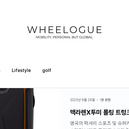
s
Lifestyle
golf
2023년 9월 26일
1분 분량
맥라렌X투미 롤링 트렁크
영국의 럭셔리 스포츠 및 슈퍼