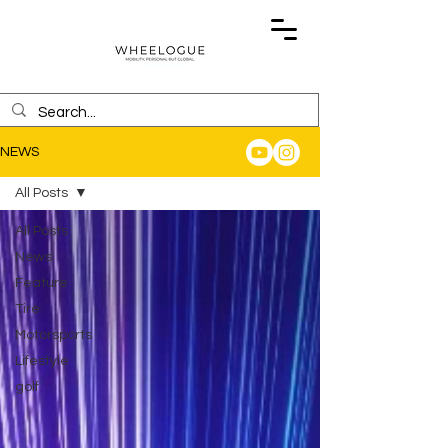
NEWS
All Posts
All Posts
News
Feature
Tire
Motorsports
Lifestyle
golf