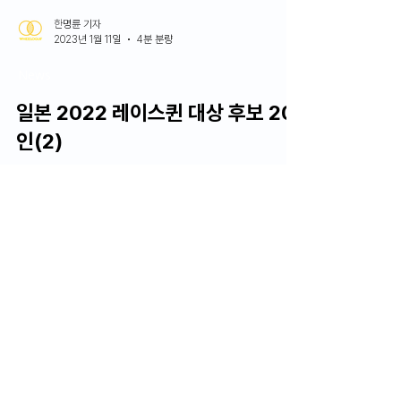
한명륜 기자
2023년 1월 11일
4분 분량
News
일본 2022 레이스퀸 대상 후보 20
인(2)
<(1)편에 이어 계속> 아르나지 러블리 캣즈, 브라이드 모터스포츠 葉月
ゆうか 하즈키 유우카, 신장 165cm, B86cm/W58cm/H86cm, O
형, 미야기현 출신
https://www.instagram.com/yuuboo_hazuki11/ 슈퍼 GT 출전 팀
인 아르나지, 레이싱 시트로 유명한 브라이드의 모터스포츠 팀에 소속돼
있는 모델. 갸름한 얼굴에 전체적인 신체 스타일도 슬렌더형. 인스타그램
을 보면 비키니 촬영 결과물은 많지만 바스트 볼륨을 물리적, 시각적으로
보정해줄 수 있는 의상들을 입는 편이다. 그래서인지 위에 겹쳐 입는 재
킷이 더해진 브라이드 팀의 유니폼이 잘 어울린다. 브라이드 팀 유니폼은
팔랑거리는 주름치마와 운동화를 매치시켜 테니스복 스타일로 구현한
것으로, 한국에서는 찾아보기 어려운 스타일이다. 국내 팀에서 도입해도