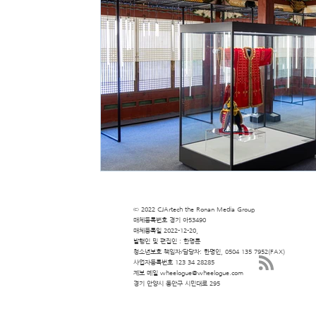
© 2022 CJArtech the Ronan Media Group
​매체등록번호 경기 아53490
​매체등록일 2022-12-20,
​발행인 및 편집인 : 한명륜
청소년보호 책임자/담당자: 한명인, 0504 135 7952(FAX)
사업자등록번호 123 34 28285
​제보 메일
wheelogue@wheelogue.com
​경기 안양시 동안구 시민대로 295