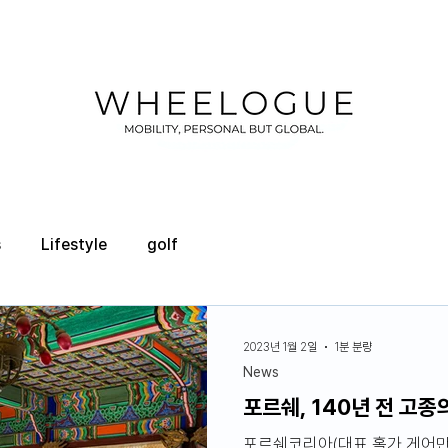
s
Lifestyle
golf
2023년 1월 2일
1분 분량
News
포르쉐, 140년 전 고
포르쉐코리아(대표 홀가 게어만